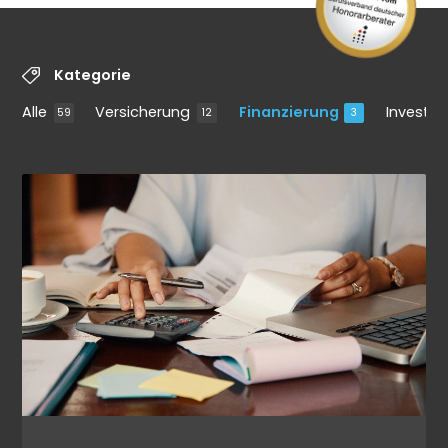
Kategorie
Alle
Versicherung
Finanzierung
Investm
59
12
3