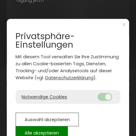
Tilgung jetzt!
×
Neueste Beiträge
Privatsphäre-
Einstellungen
Mit diesem Tool verwalten Sie Ihre Zustimmung
zu allen Cookie-basierten Tags, Diensten,
Tracking- und/oder Analysetools auf dieser
Website (vgl.
Datenschutzerklärung
).
Notwendige Cookies
Auswahl akzeptieren
Baufinanzierung will durchdacht sein!
Alle akzeptieren
Florian G. Anderl