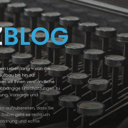
Z
BLOG
 ein Leben lang – von der
fbau bis hin zur
n wir Ihnen verständliche
unabhängige Einschätzungen zu
ung, Vorsorge und
so aufzubereiten, dass Sie
. Dabei geht es nicht um
inordnung und echte
.