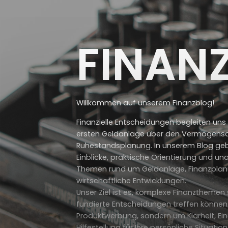
FINAN
Willkommen auf unserem Finanzblog!
Finanzielle Entscheidungen begleiten uns
ersten Geldanlage über den Vermögensau
Ruhestandsplanung. In unserem Blog gebe
Einblicke, praktische Orientierung und 
Themen rund um Geldanlage, Finanzplan
wirtschaftliche Entwicklungen.
Unser Ziel ist es, komplexe Finanzthemen 
fundierte Entscheidungen treffen können
Produktwerbung, sondern um Klarheit, E
Hilfestellung für Ihre persönliche Situation