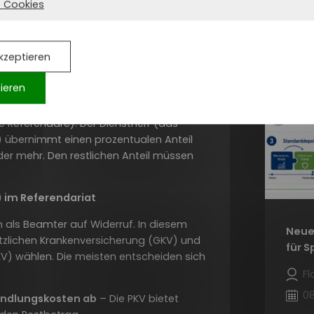
 Cookies
gen zu treffen: Welchen Einfluss hat das
ch? Wer braucht eine Private
uf sollten ReferendarInnen in Bezug auf
kzeptieren
tieren
tzungsleistung zur Gesundheitsvorsorge für
Referendare). Der Dienstherr (das
) übernimmt einen prozentualen Anteil
der mehr. Den restlichen Anteil müssen
 im Referendariat
 als Beamter auf Widerruf. In diesem
Neue
tzlichen Krankenversicherung (GKV) und
für S
KV) wählen. Die meisten entscheiden sich
Fl
08
handlungskosten ab
– Die PKV bietet