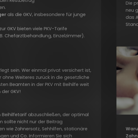
ch den Restbetrag
Die p
en.
neu g
ger
als die GKV, insbesondere für junge
das 
Stan
 zur GKV bieten viele PKV-Tarife
B. Chefarztbehandlung, Einzelzimmer).
legt sein. Wer einmal privat versichert ist,
ohne Weiteres zurück in die gesetzliche
sten Beamten in der PKV mit Beihilfe weit
n der GKV!
 Beihilfetarif abzuschließen, der optimal
 sollte nicht nur der Beitrag
Waru
en wie Zahnersatz, Sehhilfen, stationäre
Zahn
gen und Co. Informieren Sie sich