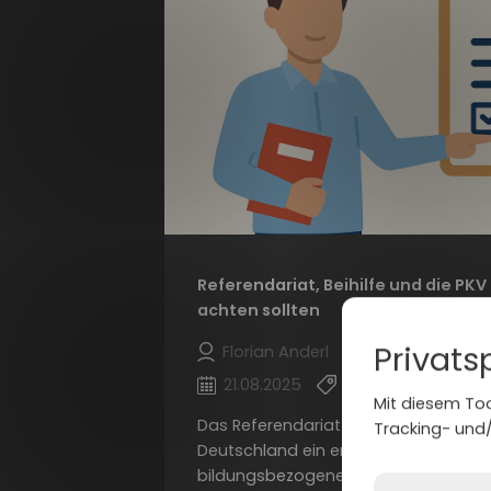
Referendariat, Beihilfe und die P
achten sollten
Privats
Florian Anderl
21.08.2025
Versicherung
Mit diesem Too
Das Referendariat ist für viele angeh
Tracking- und/
Deutschland ein entscheidender Kar
bildungsbezogenen Herausforderungen