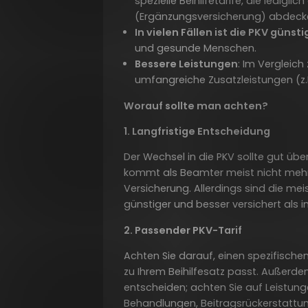
spezielle Beihilfetarife, die ledigli
(Ergänzungsversicherung) abdeck
In vielen Fällen ist die PKV günsti
und gesunde Menschen.
Bessere Leistungen
: Im Vergleich
umfangreiche Zusatzleistungen (z.
Worauf sollte man achten?
1. Langfristige Entscheidung
Der Wechsel in die PKV sollte gut über
kommt als Beamter meist nicht mehr 
Versicherung. Allerdings sind die mei
günstiger und besser versichert als i
2. Passender PKV-Tarif
Achten Sie darauf, einen spezifischen
zu Ihrem Beihilfesatz passt. Außerdem
entscheiden; achten Sie auf Leistung
Behandlungen, Beitragsrückerstattun