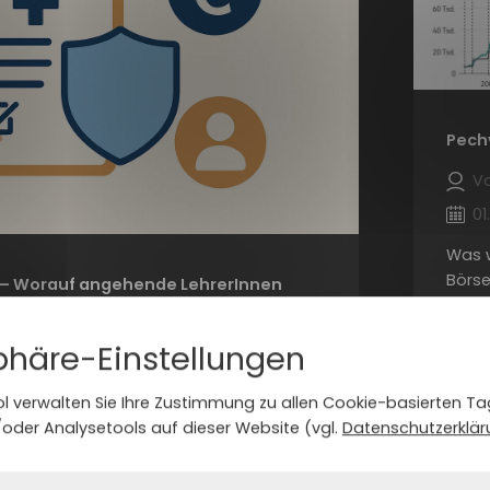
Pech
Va
01
Was 
Börse
KV – Worauf angehende LehrerInnen
genau
durch
phäre-Einstellungen
„Pech
Aktie
l verwalten Sie Ihre Zustimmung zu allen Cookie-basierten Tag
mehr 
ende Lehrerinnen und Lehrer in
oder Analysetools auf dieser Website (vgl.
Datenschutzerklär
eigen
riereschritt. Neben pädagogischen und
Marke
 gibt es wichtige finanzielle und
im Ma