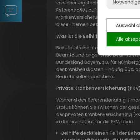
Notwendige
versicherungstechnische Entscheidun
Referendariat auf den Beihilfeanspru
Krankenversicherung (PKV)? Und wora
diese Themen besonders achten?
Auswahl a
Was ist die Beihilfe?
Alle akzep
Beihilfe ist eine staatliche Unterstü
Beamte und angehende Beamte (wie 
Bundesland Bayern, z.B. für Nürnberg
der Krankheitskosten - häufig 50% o
Beamte selbst absichern.
Private Krankenversicherung (PKV)
Während des Referendariats gilt man
Status können Sie zwischen der gese
der privaten Krankenversicherung (P
im Referendariat für die PKV, denn:
Beihilfe deckt einen Teil der Be