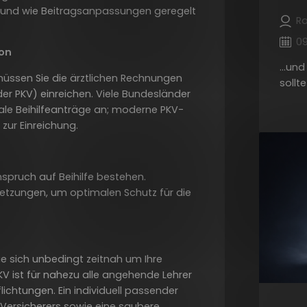
 und wie Beitragsanpassungen geregelt
R
09
ion
...un
 müssen Sie die ärztlichen Rechnungen
sollte
er PKV) einreichen. Viele Bundesländer
tale Beihilfeanträge an; moderne PKV-
zur Einreichung.
nspruch auf Beihilfe bestehen.
setzungen, um optimalen Schutz für die
Sie sich unbedingt zeitnah um Ihre
V ist für nahezu alle angehende Lehrer
flichtungen. Ein individuell passender
s Versicherers sowie eine saubere