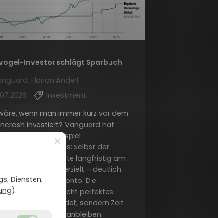
vogel-Investor schlägt Sparbuch
nguard, Florian Anderl
.07.2026
Investment
wäre, wenn man immer kurz vor dem
ncrash investiert? Vanguard hat
 dieses Extrembeispiel
×
gerechnet. Ergebnis: Selbst der
vogel-Anleger“ hätte langfristig am
nmarkt rund 340% erzielt – deutlich
s, Diensten,
als auf dem Sparkonto. Die
ung
).
tliche Botschaft: Nicht perfektes
t-Timing entscheidet, sondern Zeit
rkt, Disziplin und Dranbleiben.